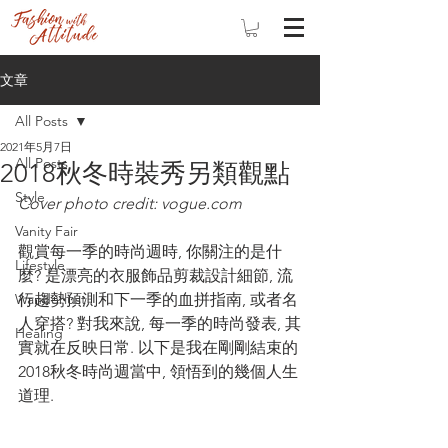
文章
All Posts
2021年5月7日
All Posts
2018秋冬時裝秀另類觀點
Style
Cover photo credit: vogue.com
Vanity Fair
觀賞每一季的時尚週時, 你關注的是什
Lifestyle
麼? 是漂亮的衣服飾品剪裁設計細節, 流
Wanderlust
行趨勢預測和下一季的血拼指南, 或者名
人穿搭? 對我來說, 每一季的時尚發表, 其
Healing
實就在反映日常. 以下是我在剛剛結束的
2018秋冬時尚週當中, 領悟到的幾個人生
道理. 