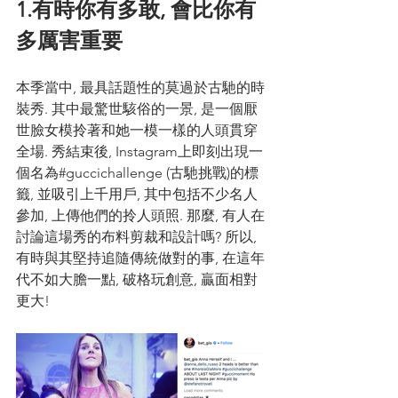
1.有時你有多敢, 會比你有
多厲害重要
本季當中, 最具話題性的莫過於古馳的時
裝秀. 其中最驚世駭俗的一景, 是一個厭
世臉女模拎著和她一模一樣的人頭貫穿
全場. 秀結束後, Instagram上即刻出現一
個名為#guccichallenge (古馳挑戰)的標
籤, 並吸引上千用戶, 其中包括不少名人
參加, 上傳他們的拎人頭照. 那麼, 有人在
討論這場秀的布料剪裁和設計嗎? 所以, 
有時與其堅持追隨傳統做對的事, 在這年
代不如大膽一點, 破格玩創意, 贏面相對
更大! 