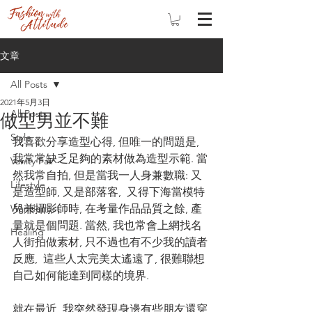
文章
All Posts
2021年5月3日
All Posts
做型男並不難
Style
我喜歡分享造型心得, 但唯一的問題是, 
我常常缺乏足夠的素材做為造型示範. 當
Vanity Fair
然我常自拍, 但是當我一人身兼數職: 又
Lifestyle
是造型師, 又是部落客,  又得下海當模特
Wanderlust
兒兼攝影師時, 在考量作品品質之餘, 產
量就是個問題. 當然, 我也常會上網找名
Healing
人街拍做素材, 只不過也有不少我的讀者
反應,  這些人太完美太遙遠了, 很難聯想
自己如何能達到同樣的境界.  
就在最近, 我突然發現身邊有些朋友還穿