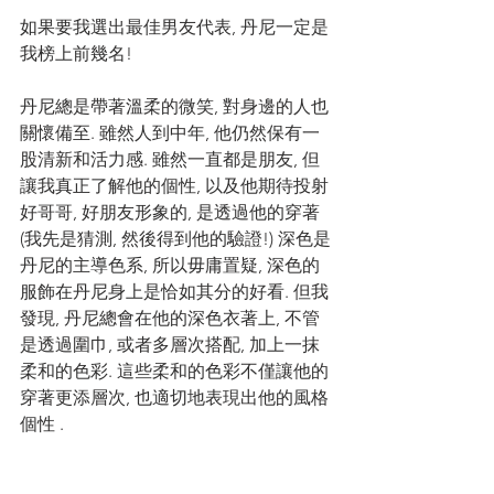
如果要我選出最佳男友代表, 丹尼一定是
我榜上前幾名!  
丹尼總是帶著溫柔的微笑, 對身邊的人也
關懷備至. 雖然人到中年, 他仍然保有一
股清新和活力感. 雖然一直都是朋友, 但
讓我真正了解他的個性, 以及他期待投射
好哥哥, 好朋友形象的, 是透過他的穿著 
(我先是猜測, 然後得到他的驗證!) 深色是
丹尼的主導色系, 所以毋庸置疑, 深色的
服飾在丹尼身上是恰如其分的好看. 但我
發現, 丹尼總會在他的深色衣著上, 不管
是透過圍巾, 或者多層次搭配, 加上一抹
柔和的色彩. 這些柔和的色彩不僅讓他的
穿著更添層次, 也適切地表現出他的風格
個性 .