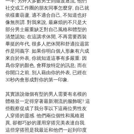
一半; 另外大多數男士則隨波逐流, 他們
社交或工作圈的朋友同事怎麼穿, 自己就
依樣畫葫蘆, 適不適合自己, 不知道也好
像無所謂. 對我來說, 最麻煩的不只是大
部分男士嚴重缺乏對自己風格和體型的
清楚認知; 在這講求休閒, 不再需要西裝
畢挺的年代, 很多人把休閒和舒適拉遢當
作是同義字. 如果你明白個人形象有六成
來自於外表, 你就知道這事有多嚴重: 因
爲你穿的顏色, 會釋放特定的訊息; 而在
你開口之前, 別人藉由你的外表, 已經在
30秒內會形成對你的第一印象.  
其實誰說做個有型的男人需要有名模的
體格並一定得穿著最新潮流的服飾呢? 這
些觀察促成了我分享以下這兩位男性友
人穿搭的靈感. 他們兩位個性和風格迥
異, 卻都巧妙的運用穿搭完美表達自我. 
這些穿搭照是我最近和他們一起到印度