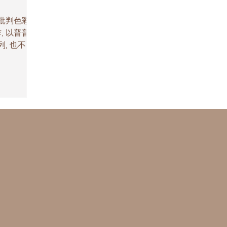
批判色彩聞
, 以普普和
, 也不例
啟發女性發掘
 我多年的職
歷最特別.