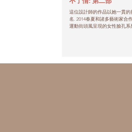
不了情: 第二部
這位設計師的作品以她一貫的
名. 2014春夏和諸多藝術家合作
運動街頭風呈現的女性臉孔系列
外蘊藏設計師的訊息: “我想
內在的力量, 無畏懼的戰鬥.”
場生涯中, 就屬在這間公司的經