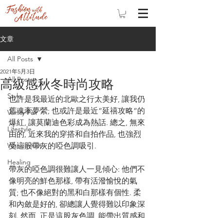
文章
All Posts
2021年5月3日
All Posts
高級感秋冬時尚攻略
Style
也許是我最近的北歐之行太美好, 讓我仍
舊魂牽夢縈; 也或許是最近”延禧攻略”的
Vanity Fair
爆紅, 讓莫蘭迪色彩成為熱話. 總之, 無來
Lifestyle
由的, 近來我的穿搭和自拍作品, 也強烈
Wanderlust
受這股帶灰的啞色調吸引. 
Healing
帶灰的啞色調很難讓人一見傾心: 他們不
像明亮的鮮色那樣, 帶有活潑愉悅的氣
質; 也不像絕對的黑和白那樣有個性. 柔
和內斂是好的, 卻總讓人覺得難以印象深
刻. 然而, 正是這股灰色調, 能帶出質感和