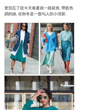
更別忘了從今天春夏就一路延燒, 帶藍色
調的綠, 在秋冬是一股勾人的小清新. 