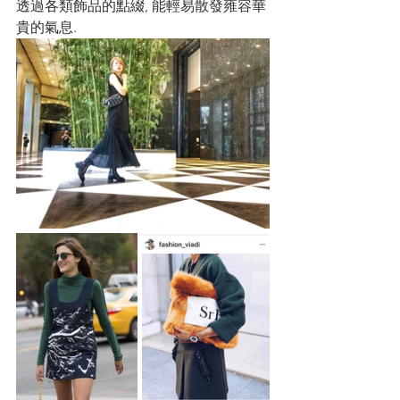
透過各類飾品的點綴, 能輕易散發雍容華
貴的氣息. 