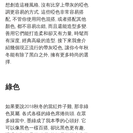
想創造這種風格, 沒有比穿上帶灰的啞色
調更容易的方式. 這些啞色非常容易搭
配, 不管你使用同色混搭, 或者搭配其他
顏色, 都不容易出錯, 而且還能造型多變. 
善用它們能打造柔和卻又有力量, 時髦而
有深度, 經典高級的造型. 接下來我會介
紹幾個現正流行的帶灰啞色, 讓你今年秋
冬能有除了黑白之外, 擁有更多時尚的選
擇. 
綠色
如果要說2018秋冬的當紅炸子雞, 那非綠
色莫屬. 各式各樣的綠色席捲街頭. 在眾
多綠當中, 墨綠成了我本季的心頭好. 它
可以像黑色一樣百搭, 卻比黑色更有趣, 