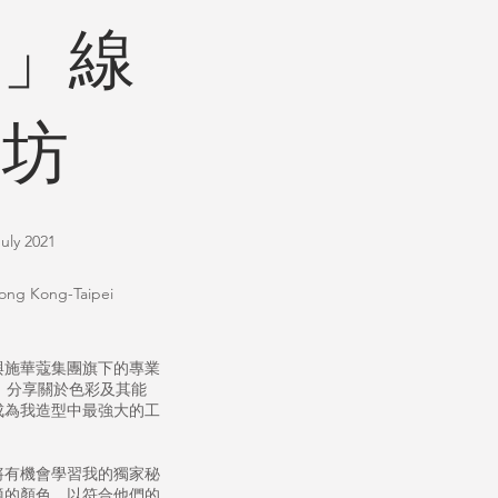
言」線
作坊
uly 2021
ong Kong-Taipei
與施華蔻集團旗下的專業
 合作，分享關於色彩及其能
成為我造型中最強大的工
將有機會學習我的獨家秘
適的顏色，以符合他們的