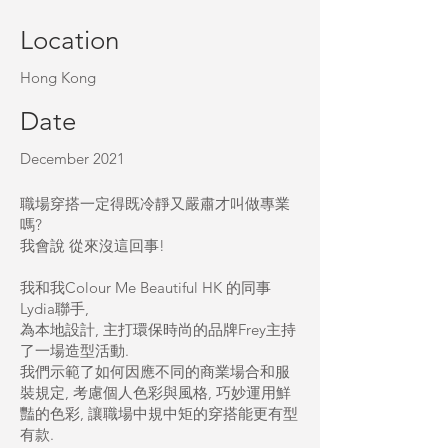
Location
Hong Kong
Date
December 2021
職場穿搭一定得既冷靜又嚴肅才叫做專業
嗎?
我會說 從來沒這回事!
我和我Colour Me Beautiful HK 的同事
Lydia聯手,
為本地設計, 主打環保時尚的品牌Frey主持
了一場造型活動.
我們示範了如何因應不同的商業場合和服
裝規定, 考慮個人色彩與風格, 巧妙運用鮮
豔的色彩, 讓職場中規中矩的穿搭能更有型
有款.